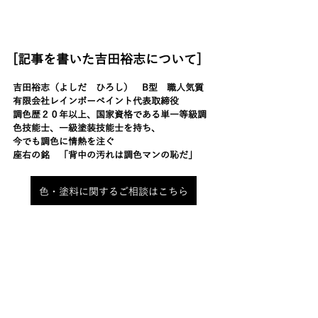
[記事を書いた吉田裕志について]
吉田裕志（よしだ　ひろし）　B型　職人気質
有限会社レインボーペイント代表取締役
調色歴２０年以上、国家資格である単一等級調
色技能士、一級塗装技能士を持ち、
今でも調色に情熱を注ぐ
座右の銘　「背中の汚れは調色マンの恥だ」
色・塗料に関するご相談はこちら
流行色
２０２５年夏のおすすめ色