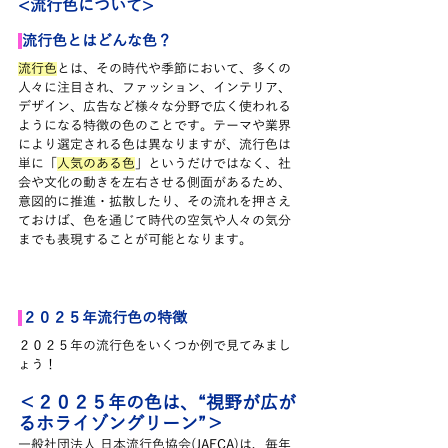
<流行色について>
流行色とはどんな色？
流行色
とは、その時代や季節において、多くの
人々に注目され、ファッション、インテリア、
デザイン、広告など様々な分野で広く使われる
ようになる特徴の色のことです。テーマや業界
により選定される色は異なりますが、流行色は
単に「
人気のある色
」というだけではなく、社
会や文化の動きを左右させる側面があるため、
意図的に推進・拡散したり、その流れを押さえ
ておけば、色を通じて時代の空気や人々の気分
までも表現することが可能となります。
２０２５年流行色の特徴
２０２５年の流行色をいくつか例で見てみまし
ょう！
＜２０２５年の色は、“視野が広が
るホライゾングリーン”＞
一般社団法人 日本流行色協会(JAFCA)
は、毎年