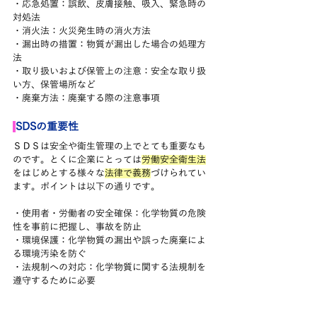
・応急処置：誤飲、皮膚接触、吸入、緊急時の
対処法
・消火法：火災発生時の消火方法
・漏出時の措置：物質が漏出した場合の処理方
法
・取り扱いおよび保管上の注意：安全な取り扱
い方、保管場所など
・廃棄方法：廃棄する際の注意事項
SDSの重要性
ＳＤＳは安全や衛生管理の上でとても重要なも
のです。とくに企業にとっては
労働安全衛生法
をはじめとする様々な
法律で義務
づけられてい
ます。ポイントは以下の通りです。
・使用者・労働者の安全確保：化学物質の危険
性を事前に把握し、事故を防止
・環境保護：化学物質の漏出や誤った廃棄によ
る環境汚染を防ぐ
・法規制への対応：化学物質に関する法規制を
遵守するために必要