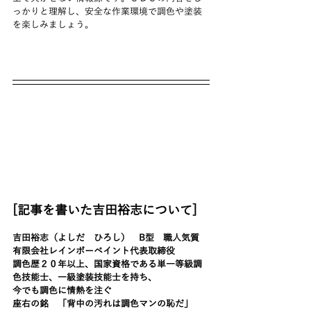
っかりと理解し、安全な作業環境で調色や塗装
を楽しみましょう。
[記事を書いた吉田裕志について]
吉田裕志（よしだ　ひろし）　B型　職人気質
有限会社レインボーペイント代表取締役
調色歴２０年以上、国家資格である単一等級調
色技能士、一級塗装技能士を持ち、
今でも調色に情熱を注ぐ
座右の銘　「背中の汚れは調色マンの恥だ」