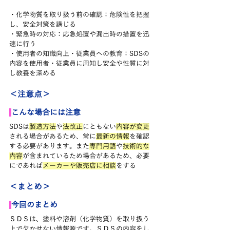
・化学物質を取り扱う前の確認：危険性を把握
し、安全対策を講じる
・緊急時の対応：応急処置や漏出時の措置を迅
速に行う
・使用者の知識向上・従業員への教育：SDSの
内容を使用者・従業員に周知し安全や性質に対
し教養を深める
＜注意点＞
こんな場合には注意
SDSは
製造方法
や
法改正
にともない
内容が変更
される場合があるため、常に
最新の情報
を確認
する必要があります。また
専門用語
や
技術的な
内容
が含まれているため場合があるため、必要
にであれば
メーカーや販売店に相談
をする
＜まとめ＞
今回の
まとめ
ＳＤＳは、塗料や溶剤（化学物質）を取り扱う
上で欠かせない情報源です。ＳＤＳの内容をし