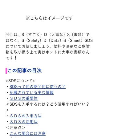
※こちらはイメージです
今回は、S（すごく）D（大事な）S（書類）で
はなく、S（Sefety）D（Data）S（Sheet）SDS
についてお話しましょう。塗料や溶剤など危険
物を取り扱う上で実はホントに大事な書類なん
です！
この記事の目次
<SDSについて>
・
SDSって何の略？何に使うの？
・
記載されている主な情報
・
ＳＤＳの重要性
＜SDSを入手するには？どう活用すればいい？
＞
・
ＳＤＳの入手方法
・
ＳＤＳの活用法
＜注意点＞
・
こんな場合には注意