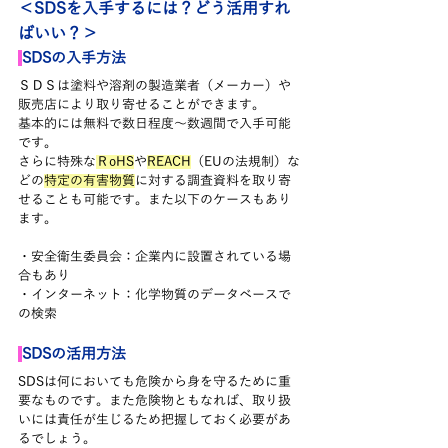
＜SDSを入手するには？どう活用すれ
ばいい？＞
SDSの入手方法
ＳＤＳは塗料や溶剤の製造業者（メーカー）や
販売店により取り寄せることができます。
基本的には無料で数日程度～数週間で入手可能
です。
さらに特殊な
ＲoHS
や
REACH
（EUの法規制）な
どの
特定の有害物質
に対する調査資料を取り寄
せることも可能です。また以下のケースもあり
ます。
・安全衛生委員会：企業内に設置されている場
合もあり
・インターネット：化学物質のデータベースで
の検索
SDSの活用方法
SDSは何においても危険から身を守るために重
要なものです。また危険物ともなれば、取り扱
いには責任が生じるため把握しておく必要があ
るでしょう。