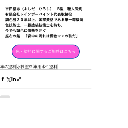
吉田裕志（よしだ　ひろし）　B型　職人気質
有限会社レインボーペイント代表取締役
調色歴２０年以上、国家資格である単一等級調
色技能士、一級塗装技能士を持ち、
今でも調色に情熱を注ぐ
座右の銘　「背中の汚れは調色マンの恥だ」
色・塗料に関するご相談はこちら
車の塗料
水性塗料
車用水性塗料
最新記事
すべて表示