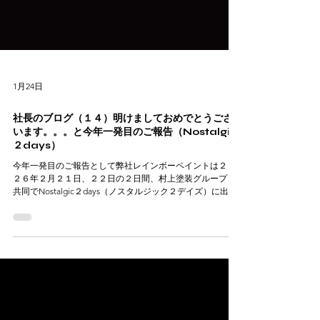
1月24日
社長のブログ（１４）明けましておめでとうござ
います。。。と今年一発目のご報告（Nostalgic
２days）
今年一発目のご報告として弊社レインボーペイントは２０
２６年２月２１日、２２日の２日間、村上塗装グループと
共同でNostalgic２days（ノスタルジック２デイズ）に出展
する事となりました！初の出展ということで、