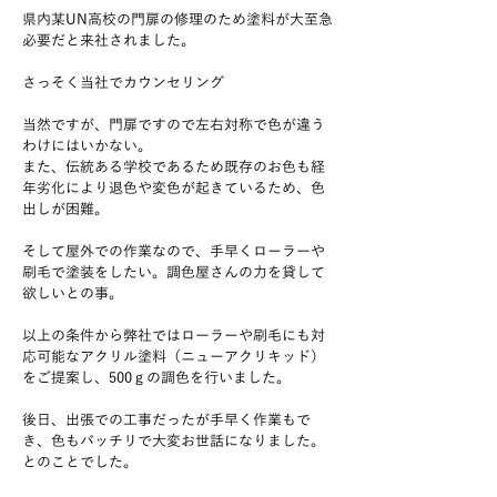
県内某UN高校の門扉の修理のため塗料が大至急
必要だと来社されました。
さっそく当社でカウンセリング
当然ですが、門扉ですので左右対称で色が違う
わけにはいかない。
また、伝統ある学校であるため既存のお色も経
年劣化により退色や変色が起きているため、色
出しが困難。
そして屋外での作業なので、手早くローラーや
刷毛で塗装をしたい。調色屋さんの力を貸して
欲しいとの事。
以上の条件から弊社ではローラーや刷毛にも対
応可能なアクリル塗料（ニューアクリキッド）
をご提案し、500ｇの調色を行いました。
後日、出張での工事だったが手早く作業もで
き、色もバッチリで大変お世話になりました。
とのことでした。