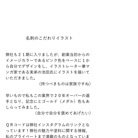
名刺のこだわりイラスト
弊社も２１期に入りましたが、創業当初からの
イメージカラーであるピンク色をベースに１か
ら自分でデザインをし、イラストレーター兼マ
ンガ家である実弟の池田氏にイラストを描いて
いただきました。
（持つべきものは家族ですね）
早いもので私もこの業界で２０年オーバーの選
手となり、記念にとゴールド（メダル）色もあ
しらってみました。　
（自分で自分を褒めてあげたい）
ＱＲコードは弊社インスタグラムのリンクとな
っています！弊社の魅力や塗料に関する情報、
私のプライベートまで満載のものとなっていま