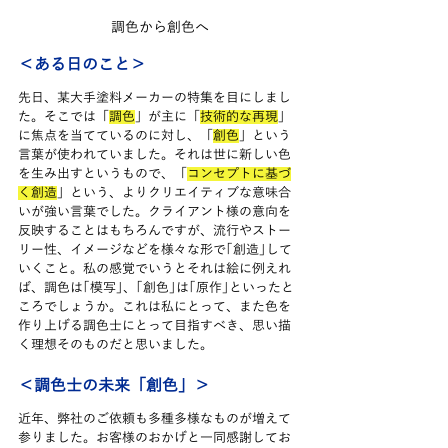
調色から創色へ
＜ある日のこと＞
先日、某大手塗料メーカーの特集を目にしまし
た。そこでは「
調色
」が主に「
技術的な再現
」
に焦点を当てているのに対し、「
創色
」という
言葉が使われていました。それは世に新しい色
を生み出すというもので、「
コンセプトに基づ
く創造
」という、よりクリエイティブな意味合
いが強い言葉でした。クライアント様の意向を
反映することはもちろんですが、流行やストー
リー性、イメージなどを様々な形で｢創造｣して
いくこと。私の感覚でいうとそれは絵に例えれ
ば、調色は｢模写｣、｢創色｣は｢原作｣といったと
ころでしょうか。これは私にとって、また色を
作り上げる調色士にとって目指すべき、思い描
く理想そのものだと思いました。
＜調色士の未来「創色」＞
近年、弊社のご依頼も多種多様なものが増えて
参りました。お客様のおかげと一同感謝してお