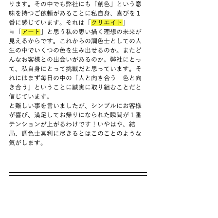
ります。その中でも弊社にも「創色」という意
味を持つご依頼があることに私自身、喜びを１
番に感じています。それは「
クリエイト
」
≒「
アート
」と思う私の思い描く理想の未来が
見えるからです。これからの調色士としての人
生の中でいくつの色を生み出せるのか。またど
んなお客様との出会いがあるのか。弊社にとっ
て、私自身にとって挑戦だと思っています。そ
れにはまず毎日の中の「人と向き合う　色と向
き合う」ということに誠実に取り組むことだと
信じています。
と難しい事を言いましたが、シンプルにお客様
が喜び、満足してお帰りになられた瞬間が１番
テンションが上がるわけです！いやはや、結
局、調色士冥利に尽きるとはこのことのような
気がします。